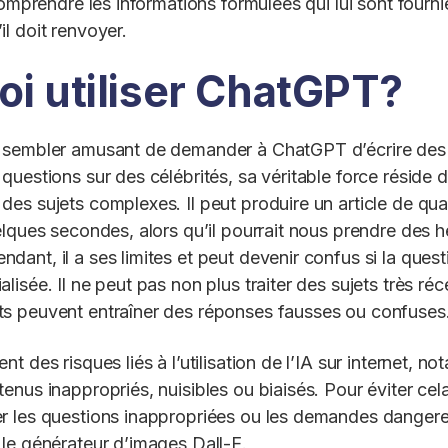
comprendre les informations formulées qui lui sont fourni
l doit renvoyer.
i utiliser ChatGPT?
 sembler amusant de demander à ChatGPT d’écrire des h
uestions sur des célébrités, sa véritable force réside d
es sujets complexes. Il peut produire un article de qual
elques secondes, alors qu’il pourrait nous prendre des he
ant, il a ses limites et peut devenir confus si la quest
isée. Il ne peut pas non plus traiter des sujets très réc
s peuvent entraîner des réponses fausses ou confuses
t des risques liés à l’utilisation de l’IA sur internet, n
enus inappropriés, nuisibles ou biaisés. Pour éviter ce
r les questions inappropriées ou les demandes danger
le générateur d’images Dall-E.