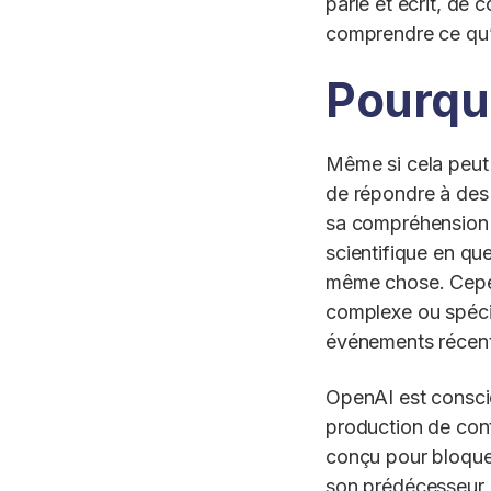
parlé et écrit, de 
comprendre ce qu’i
Pourquo
Même si cela peut
de répondre à des q
sa compréhension d
scientifique en qu
même chose. Cepend
complexe ou spécial
événements récent
OpenAI est conscien
production de cont
conçu pour bloque
son prédécesseur, 