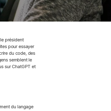
le président
ites pour essayer
crire du code, des
 gens semblent le
lus sur ChatGPT et
ement du langage