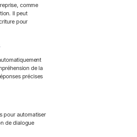
treprise, comme
ion. Il peut
criture pour
s
 automatiquement
ompréhension de la
 réponses précises
és pour automatiser
ion de dialogue