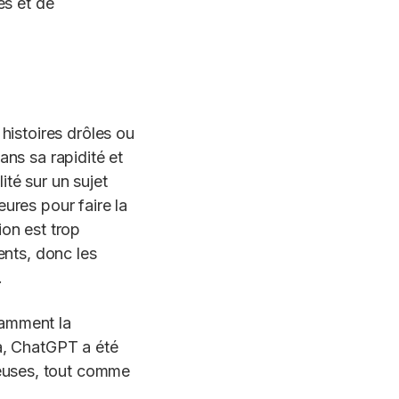
es et de
istoires drôles ou
ans sa rapidité et
ité sur un sujet
ures pour faire la
ion est trop
ents, donc les
.
otamment la
la, ChatGPT a été
euses, tout comme