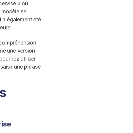
pervisé » où
e modèle se
Il a également été
leure.
a compréhension
me une version
ourriez utiliser
saisir une phrase
ns
rise