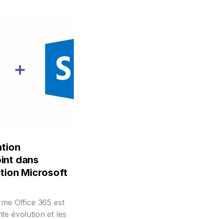
ation
int dans
ation Microsoft
rme Office 365 est
te évolution et les