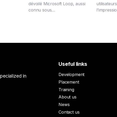
dévoilé Microsoft Loop, aussi
utilisateu
connu sous…
l’impressi
Useful links
Development
ecialized in
Placement
Training
About us
News
Contact us