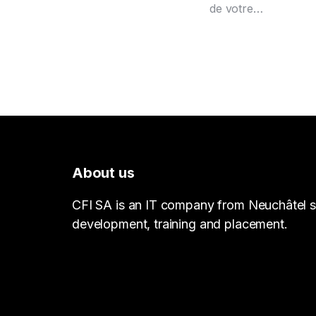
de votre…
About us
CFI SA is an IT company from Neuchâtel sp
development, training and placement.