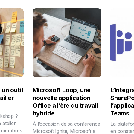
un outil
Microsoft Loop, une
L’intégr
iller
nouvelle application
SharePo
Office à l’ère du travail
l’applic
hybride
Teams
rkshop ?
atelier
À l’occasion de sa conférence
La platefo
es membres
Microsoft Ignite, Microsoft a
en constan