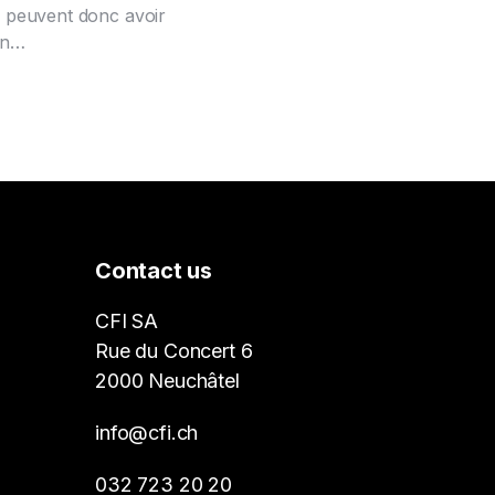
rs peuvent donc avoir
on…
Contact us
CFI SA
Rue du Concert 6
2000 Neuchâtel
info@cfi.ch
032 723 20 20