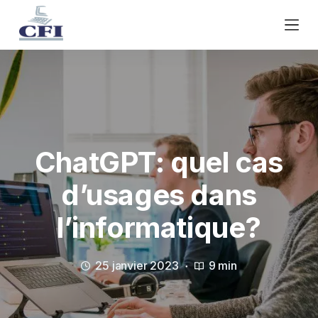
P
a
s
s
e
r
a
u
c
ChatGPT: quel cas
o
d’usages dans
n
t
l’informatique?
e
n
u
25 janvier 2023
9 min