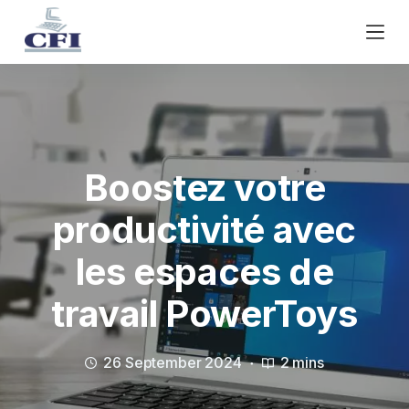
S
k
i
p
t
o
c
o
Boostez votre
n
productivité avec
t
e
les espaces de
n
t
travail PowerToys
26 September 2024
2 mins