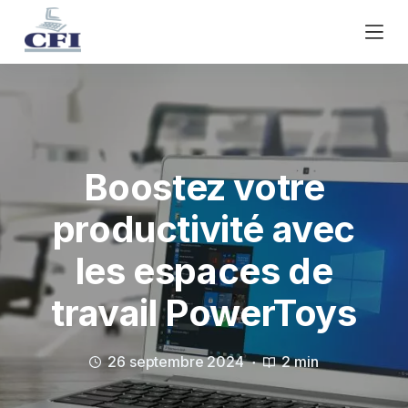
P
a
s
s
e
r
a
u
Boostez votre
c
productivité avec
o
n
les espaces de
t
e
travail PowerToys
n
u
26 septembre 2024
2 min