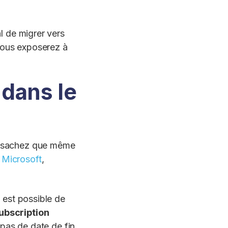
al de migrer vers
 vous exposerez à
 dans le
t, sachez que même
 Microsoft
,
l est possible de
ubscription
 pas de date de fin