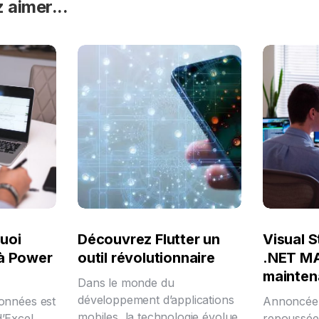
 aimer...
uoi
Découvrez Flutter un
Visual S
 à Power
outil révolutionnaire
.NET MA
mainten
Dans le monde du
développement d’applications
données est
Annoncée 
mobiles, la technologie évolue
d’Excel.
repoussée 