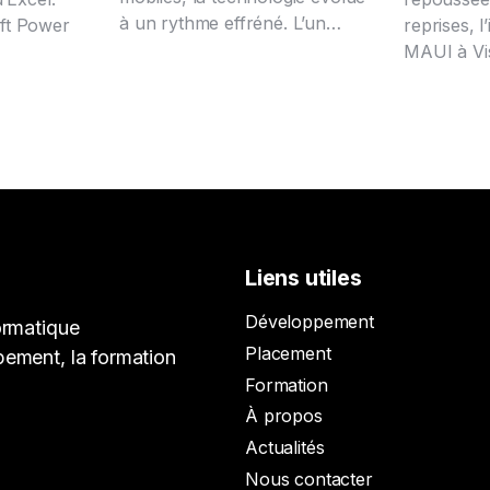
à un rythme effréné. L’un…
ft Power
reprises, l
MAUI à Vi
Liens utiles
Développement
ormatique
Placement
pement, la formation
Formation
À propos
Actualités
Nous contacter