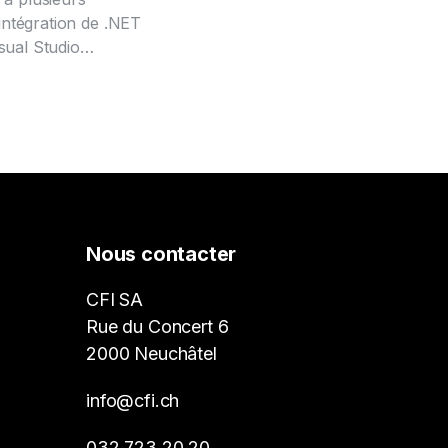
’intégration de .NET
sual Studio…
Nous contacter
CFI SA
Rue du Concert 6
2000 Neuchâtel
info@cfi.ch
032 723 20 20