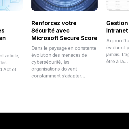
Renforcez votre
Gestion 
es
Sécurité avec
intrane
en
Microsoft Secure Score
Aujourd’hu
évoluent 
Dans le paysage en constante
jamais. L’ag
évolution des menaces de
 article,
être à la…
cybersécurité, les
des
organisations doivent
d Act et
constamment s’adapter…