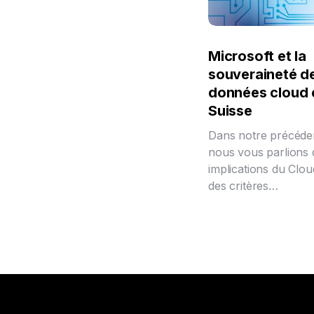
Microsoft et la
souveraineté d
données cloud 
Suisse
Dans notre précédent
nous vous parlions 
implications du Clou
des critères…