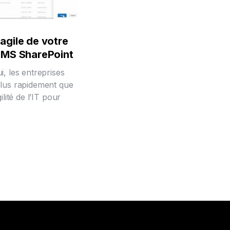
agile de votre
t MS SharePoint
i, les entreprises
plus rapidement que
ilité de l’IT pour