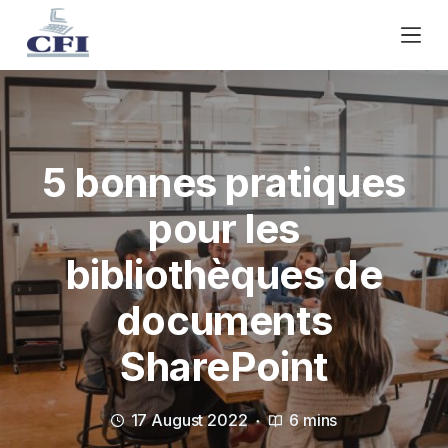
S
k
i
p
t
o
c
5 bonnes pratiques
o
n
pour les
t
bibliothèques de
e
n
documents
t
SharePoint
17 August 2022
6 mins