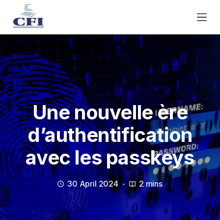
S
k
i
p
t
o
c
o
n
Une nouvelle ère
t
d’authentification
e
n
avec les passkeys
t
30 April 2024
2 mins