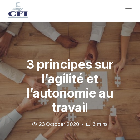
S
k
i
p
t
o
c
o
3 principes sur
n
l’agilité et
t
e
l’autonomie au
n
t
travail
23 October 2020
3 mins