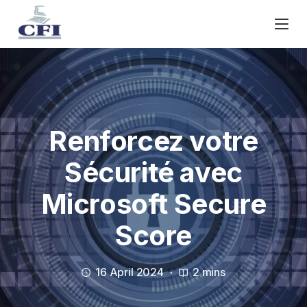
S
k
i
p
t
o
c
o
Renforcez votre
n
Sécurité avec
t
e
Microsoft Secure
n
t
Score
16 April 2024
2 mins