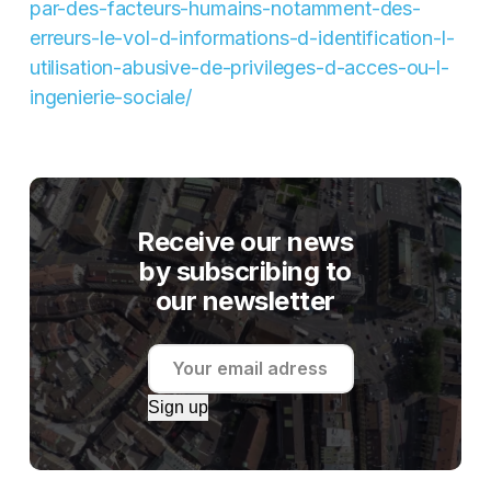
par-des-facteurs-humains-notamment-des-
erreurs-le-vol-d-informations-d-identification-l-
utilisation-abusive-de-privileges-d-acces-ou-l-
ingenierie-sociale/
Receive our news
by subscribing to
our newsletter
Sign up