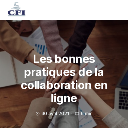
P
a
s
s
e
r
a
u
Les bonnes
c
pratiques de la
o
n
collaboration en
t
e
ligne
n
u
30 avril 2021
6 min