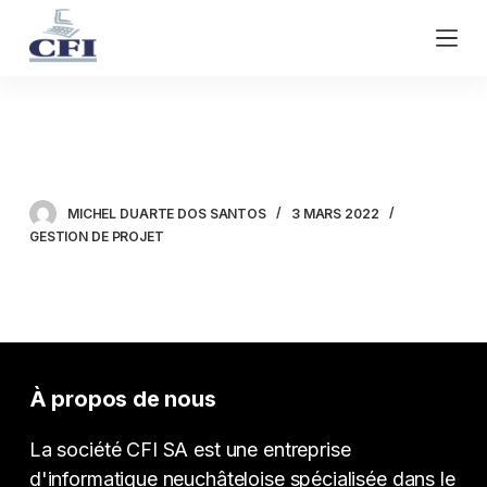
P
a
s
s
e
Méthode Kanban
r
a
u
MICHEL DUARTE DOS SANTOS
3 MARS 2022
c
GESTION DE PROJET
o
n
t
e
n
u
À propos de nous
La société CFI SA est une entreprise
d'informatique neuchâteloise spécialisée dans le