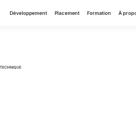
Développement
Placement
Formation
À prop
e en œuvre un Software-Defin
TECHNIQUE