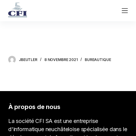
P
a
s
s
e
Microsoft Office Access
r
a
u
JBEUTLER
8 NOVEMBRE 2021
BUREAUTIQUE
c
o
n
t
e
n
À propos de nous
u
La société CFI SA est une entreprise
d'informatique neuchâteloise spécialisée dans le