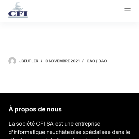
P
a
s
s
e
AutoCAD 2D
r
a
u
JBEUTLER
8 NOVEMBRE 2021
CAO / DAO
c
o
n
t
e
n
À propos de nous
u
La société CFI SA est une entreprise
d'informatique neuchâteloise spécialisée dans le