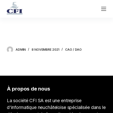
P
a
s
s
e
Adobe Photoshop
r
a
u
ADMIN
8 NOVEMBRE 2021
CAO / DAO
c
o
n
t
e
n
À propos de nous
u
La société CFI SA est une entreprise
d'informatique neuchâteloise spécialisée dans le