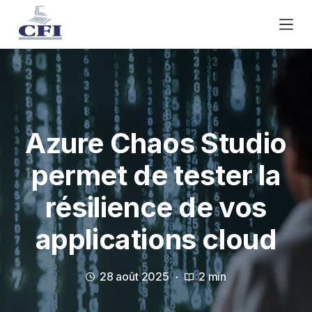
P
a
s
s
e
r
a
u
Azure Chaos Studio
c
permet de tester la
o
n
résilience de vos
t
e
applications cloud
n
u
28 août 2025
2 min